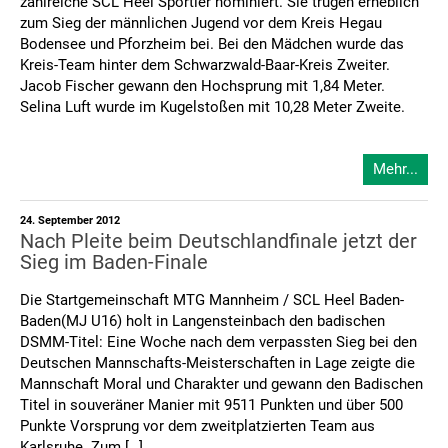
zahlreiche SCL Heel Sportler nominiert. Sie trugen erheblich
zum Sieg der männlichen Jugend vor dem Kreis Hegau
Bodensee und Pforzheim bei. Bei den Mädchen wurde das
Kreis-Team hinter dem Schwarzwald-Baar-Kreis Zweiter.
Jacob Fischer gewann den Hochsprung mit 1,84 Meter.
Selina Luft wurde im Kugelstoßen mit 10,28 Meter Zweite.
Mehr...
24. September 2012
Nach Pleite beim Deutschlandfinale jetzt der
Sieg im Baden-Finale
Die Startgemeinschaft MTG Mannheim / SCL Heel Baden-
Baden(MJ U16) holt in Langensteinbach den badischen
DSMM-Titel: Eine Woche nach dem verpassten Sieg bei den
Deutschen Mannschafts-Meisterschaften in Lage zeigte die
Mannschaft Moral und Charakter und gewann den Badischen
Titel in souveräner Manier mit 9511 Punkten und über 500
Punkte Vorsprung vor dem zweitplatzierten Team aus
Karlsruhe. Zum […]