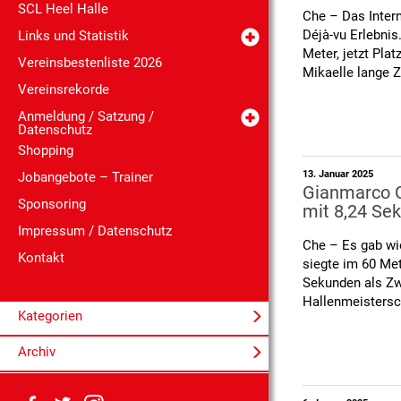
SCL Heel Halle
Che – Das Inter
Déjà-vu Erlebnis
Links und Statistik
Meter, jetzt Pla
Vereinsbestenliste 2026
Mikaelle lange Z
Vereinsrekorde
Anmeldung / Satzung /
Datenschutz
Shopping
13. Januar 2025
Jobangebote – Trainer
Gianmarco Gi
Sponsoring
mit 8,24 Se
Impressum / Datenschutz
Che – Es gab wi
Kontakt
siegte im 60 Met
Sekunden als Zw
Hallenmeistersc
Kategorien
Archiv