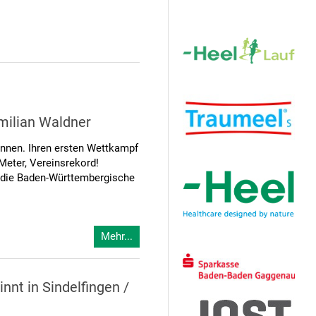
Hauptsponsor
milian Waldner
können. Ihren ersten Wettkampf
Meter, Vereinsrekord!
st die Baden-Württembergische
Mehr...
Sponsoren
nnt in Sindelfingen /