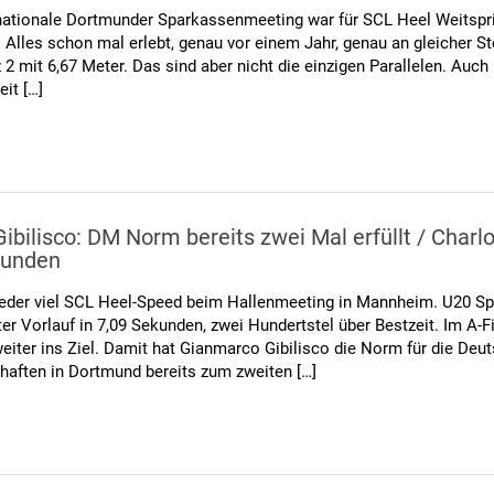
nationale Dortmunder Sparkassenmeeting war für SCL Heel Weitspri
. Alles schon mal erlebt, genau vor einem Jahr, genau an gleicher St
tz 2 mit 6,67 Meter. Das sind aber nicht die einzigen Parallelen. Auc
eit […]
bilisco: DM Norm bereits zwei Mal erfüllt / Charlo
kunden
eder viel SCL Heel-Speed beim Hallenmeeting in Mannheim. U20 Spr
er Vorlauf in 7,09 Sekunden, zwei Hundertstel über Bestzeit. Im A-F
eiter ins Ziel. Damit hat Gianmarco Gibilisco die Norm für die Deu
haften in Dortmund bereits zum zweiten […]