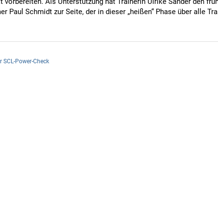
vorbereiten. Als Unterstützung hat Trainerin Ulrike Sander den frü
r Paul Schmidt zur Seite, der in dieser „heißen“ Phase über alle Tra
er SCL-Power-Check