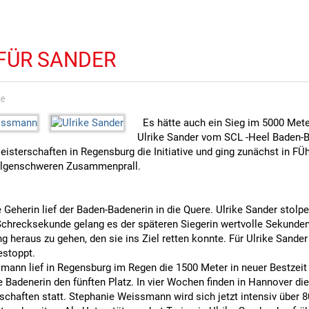
 FÜR SANDER
se
Es hätte auch ein Sieg im 5000 Met
Ulrike Sander vom SCL -Heel Baden-
isterschaften in Regensburg die Initiative und ging zunächst in F
olgenschweren Zusammenprall.
 Geherin lief der Baden-Badenerin in die Quere. Ulrike Sander stol
r Schrecksekunde gelang es der späteren Siegerin wertvolle Sekunde
g heraus zu gehen, den sie ins Ziel retten konnte. Für Ulrike Sand
estoppt.
mann lief in Regensburg im Regen die 1500 Meter in neuer Bestzeit
e Badenerin den fünften Platz. In vier Wochen finden in Hannover d
chaften statt. Stephanie Weissmann wird sich jetzt intensiv über 