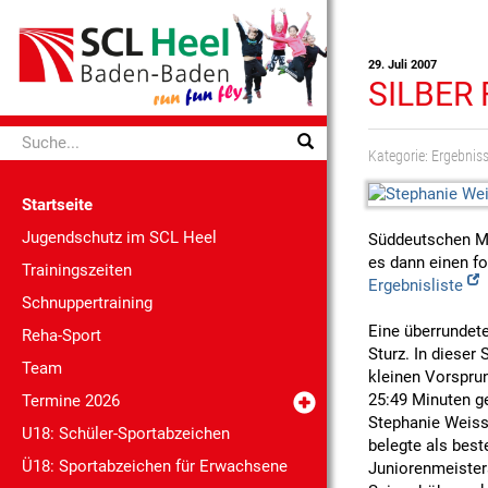
29. Juli 2007
SILBER
Kategorie:
Ergebnis
Startseite
Jugendschutz im SCL Heel
Süddeutschen Me
es dann einen f
Trainingszeiten
Ergebnisliste
Schnuppertraining
Eine überrundete
Reha-Sport
Sturz. In diese
Team
kleinen Vorsprun
25:49 Minuten g
Termine 2026
Stephanie Weiss
U18: Schüler-Sportabzeichen
belegte als best
Ü18: Sportabzeichen für Erwachsene
Juniorenmeisters