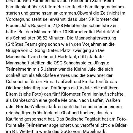
des Laufwelt Familienlaufs auch Kinder am Start. Beim
Familienlauf über 5 Kilometer sollte die Familie gemeinsam
starten und gemeinsam ankommen.
Obwohl die Zeit nicht im
Vordergrund steht sei erwähnt, dass über 5 Kilometer der
Frauen Julis Bossert in 21,38 Minuten die schnellste Zeit
hatte. Bei den Männern über 10 Kilometer lief Patrick Violi
als Schnellster 38:52 Minuten. Die Mannschaftswertung
(Größtes Team) ging schon wie in den Vorjahren an die
Gruppe von Qi Gong Dieter. Platz zwei ging an Die
Mannschaft von Lehnhoff Hartstahl, dritt stärkste
Mannschaft stellten die OSG Schachspieler. Jüngste
Teilnehmerin mit 5 Jahren war die Kleine Jule, die sich
schließlich als Glücksfee erwies und die Gewinner der
Gutscheine für der Firma Laufwelt und Freikarten für das
Oldtimer Meeting zog. Dafür gab es für Jule, die mit ihren
Eltern (siehe Foto) den fünf Kilometer Familienlauf schaffte,
als Dankeschön eine große Melone. Nach Laufen, Walken
oder Nordic-Walken stärkten sich die Teilnehmer an einem
reichhaltigen Frühstück mit Obst und Kuchen, das das
Kaufland gesponsert hat. Das Badische Tagblatt hat am Foto-
Point alle Teilnehmer abgelichtet und veröffentlicht die Bilder
im BT. Weiterhin wurde das GoGo vom Möbelmarkt