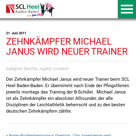
21. Juni 2011
ZEHNKÄMPFER MICHAEL
JANUS WIRD NEUER TRAINER
Kategorie:
Berichte
,
Jugend
,
Vorstand
Der Zehnkämpfer Michael Janus wird neuer Trainer beim SCL
Heel Baden-Baden. Er übernimmt nach Ende der Pfingstferien
jeweils montags das Training der B-Schüler. Michael Janus
ist als Zehnkämpfer ein absoluter Allrounder, der alle
Disziplinen der Leichtathletik beherrscht und zu den besten
deutschen Zehnkämpfern zählte.
«
Baden-Württembergische in Oberkirch / Tim Assenheimer siegt