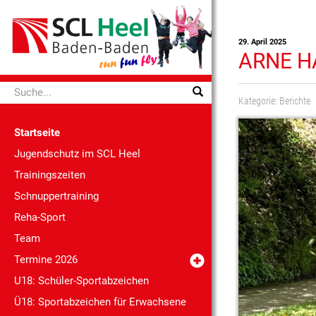
29. April 2025
ARNE H
Kategorie:
Berichte
Startseite
Jugendschutz im SCL Heel
Trainingszeiten
Schnuppertraining
Reha-Sport
Team
Termine 2026
U18: Schüler-Sportabzeichen
Ü18: Sportabzeichen für Erwachsene