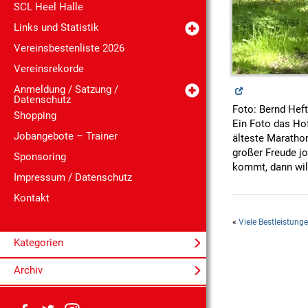
SCL Heel Halle
Links und Statistik
Vereinsbestenliste 2026
Vereinsrekorde
Anmeldung / Satzung /
Datenschutz
Foto: Bernd Heft
Shopping
Ein Foto das Hof
Jobangebote – Trainer
älteste Maratho
großer Freude jo
Sponsoring
kommt, dann wil
Impressum / Datenschutz
Kontakt
«
Viele Bestleistun
Kategorien
Archiv