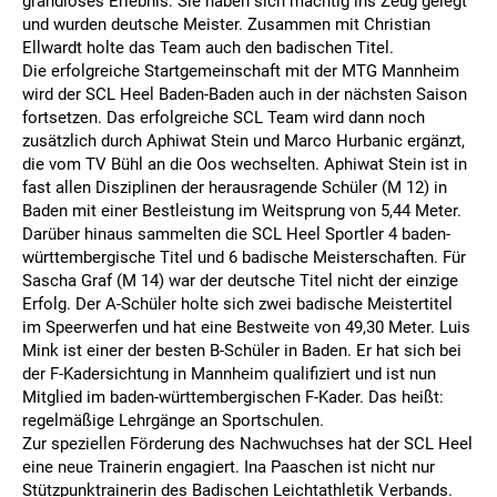
grandioses Erlebnis: Sie haben sich mächtig ins Zeug gelegt
und wurden deutsche Meister. Zusammen mit Christian
Ellwardt holte das Team auch den badischen Titel.
Die erfolgreiche Startgemeinschaft mit der MTG Mannheim
wird der SCL Heel Baden-Baden auch in der nächsten Saison
fortsetzen. Das erfolgreiche SCL Team wird dann noch
zusätzlich durch Aphiwat Stein und Marco Hurbanic ergänzt,
die vom TV Bühl an die Oos wechselten. Aphiwat Stein ist in
fast allen Disziplinen der herausragende Schüler (M 12) in
Baden mit einer Bestleistung im Weitsprung von 5,44 Meter.
Darüber hinaus sammelten die SCL Heel Sportler 4 baden-
württembergische Titel und 6 badische Meisterschaften. Für
Sascha Graf (M 14) war der deutsche Titel nicht der einzige
Erfolg. Der A-Schüler holte sich zwei badische Meistertitel
im Speerwerfen und hat eine Bestweite von 49,30 Meter. Luis
Mink ist einer der besten B-Schüler in Baden. Er hat sich bei
der F-Kadersichtung in Mannheim qualifiziert und ist nun
Mitglied im baden-württembergischen F-Kader. Das heißt:
regelmäßige Lehrgänge an Sportschulen.
Zur speziellen Förderung des Nachwuchses hat der SCL Heel
eine neue Trainerin engagiert. Ina Paaschen ist nicht nur
Stützpunktrainerin des Badischen Leichtathletik Verbands.