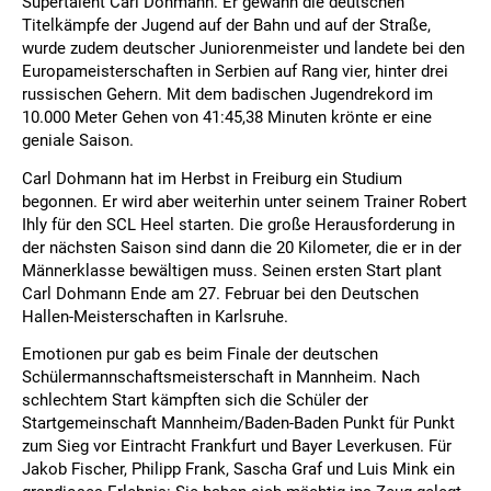
Supertalent Carl Dohmann. Er gewann die deutschen
Titelkämpfe der Jugend auf der Bahn und auf der Straße,
wurde zudem deutscher Juniorenmeister und landete bei den
Europameisterschaften in Serbien auf Rang vier, hinter drei
russischen Gehern. Mit dem badischen Jugendrekord im
10.000 Meter Gehen von 41:45,38 Minuten krönte er eine
geniale Saison.
Carl Dohmann hat im Herbst in Freiburg ein Studium
begonnen. Er wird aber weiterhin unter seinem Trainer Robert
Ihly für den SCL Heel starten. Die große Herausforderung in
der nächsten Saison sind dann die 20 Kilometer, die er in der
Männerklasse bewältigen muss. Seinen ersten Start plant
Carl Dohmann Ende am 27. Februar bei den Deutschen
Hallen-Meisterschaften in Karlsruhe.
Emotionen pur gab es beim Finale der deutschen
Schülermannschaftsmeisterschaft in Mannheim. Nach
schlechtem Start kämpften sich die Schüler der
Startgemeinschaft Mannheim/Baden-Baden Punkt für Punkt
zum Sieg vor Eintracht Frankfurt und Bayer Leverkusen. Für
Jakob Fischer, Philipp Frank, Sascha Graf und Luis Mink ein