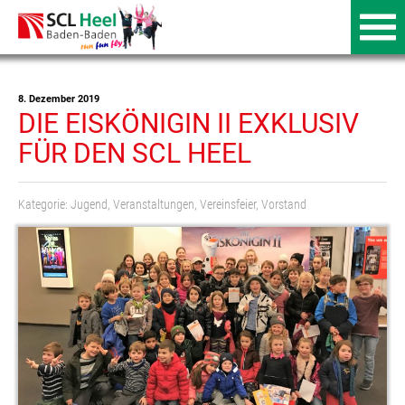
8. Dezember 2019
DIE EISKÖNIGIN II EXKLUSIV
FÜR DEN SCL HEEL
Kategorie:
Jugend
,
Veranstaltungen
,
Vereinsfeier
,
Vorstand