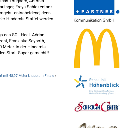
idas Tougaard, Antonia
auinger, Freya Schickentanz
amgeist entscheidend, denn
der Hindernis-Staffel werden
gs des SCL Heel. Adrian
echt, Franziska Seyboth,
 Meter, in der Hindernis-
den Start. Super gemacht!!
ert mit 48,97 Meter knapp am Finale
»