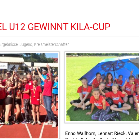
EL U12 GEWINNT KILA-CUP
Ergebnisse
,
Jugend
,
Kreismeisterschaften
Enno Wallhorn, Lennart Rieck, Valent