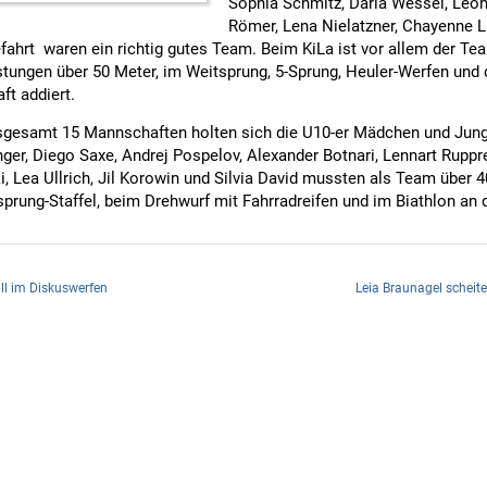
Sophia Schmitz, Daria Wessel, Leon
Römer, Lena Nielatzner, Chayenne L
ahrt waren ein richtig gutes Team. Beim KiLa ist vor allem der Te
istungen über 50 Meter, im Weitsprung, 5-Sprung, Heuler-Werfen und 
ft addiert.
insgesamt 15 Mannschaften holten sich die U10-er Mädchen und Jun
ger, Diego Saxe, Andrej Pospelov, Alexander Botnari, Lennart Ruppr
i, Lea Ullrich, Jil Korowin und Silvia David mussten als Team über 40
tsprung-Staffel, beim Drehwurf mit Fahrradreifen und im Biathlon an 
ll im Diskuswerfen
Leia Braunagel scheit