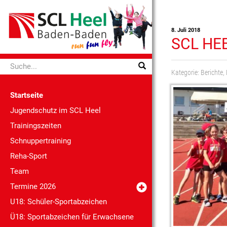
8. Juli 2018
SCL HE
Kategorie:
Berichte
,
Startseite
Jugendschutz im SCL Heel
Trainingszeiten
Schnuppertraining
Reha-Sport
Team
Termine 2026
U18: Schüler-Sportabzeichen
Ü18: Sportabzeichen für Erwachsene