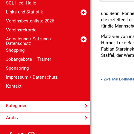
SCL Heel Halle
Links und Statistik
und Benni Rönnef
die erzielten Le
Vereinsbestenliste 2026
für die Mannscha
Vereinsrekorde
Platz vier von 
Anmeldung / Satzung /
Hirmer, Luke Ban
Datenschutz
Fabian Starsinsk
Shopping
Staffel, der Wei
Jobangebote – Trainer
Sponsoring
Impressum / Datenschutz
«
Zwei Mal Edelmeta
Kontakt
Kategorien
Archiv