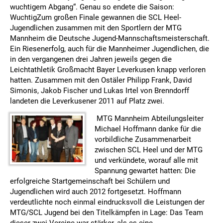
wuchtigem Abgang“. Genau so endete die Saison:
Wuchtig
Zum großen Finale gewannen die SCL Heel-
Jugendlichen zusammen mit den Sportlern der MTG
Mannheim die Deutsche Jugend-Mannschaftsmeisterschaft.
Ein Riesenerfolg, auch für die Mannheimer Jugendlichen, die
in den vergangenen drei Jahren jeweils gegen die
Leichtathletik Großmacht Bayer Leverkusen knapp verloren
hatten. Zusammen mit den Ostäler Philipp Frank, David
Simonis, Jakob Fischer und Lukas Irtel von Brenndorff
landeten die Leverkusener 2011 auf Platz zwei.
MTG Mannheim Abteilungsleiter
Michael Hoffmann danke für die
vorbildliche Zusammenarbeit
zwischen SCL Heel und der MTG
und verkündete, worauf alle mit
Spannung gewartet hatten: Die
erfolgreiche Startgemeinschaft bei Schülern und
Jugendlichen wird auch 2012 fortgesetzt. Hoffmann
verdeutlichte noch einmal eindrucksvoll die Leistungen der
MTG/SCL Jugend bei den Titelkämpfen in Lage: Das Team
dieser zwei Vereine war stärker, als es eine