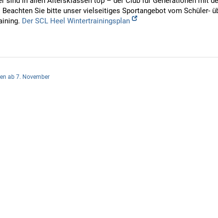
r sind in allen Altersklassen top – der Club für Generationen mit d
s
Beachten Sie bitte unser vielseitiges Sportangebot vom Schüler- ü
aining.
Der SCL Heel Wintertrainingsplan
ten ab 7. November