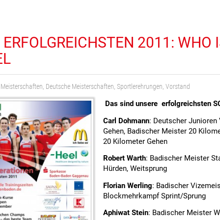
 ERFOLGREICHSTEN 2011: WHO 
EL
 Meisterschaften
,
Deutsche Meisterschaften
,
Sportlerehrungen
,
Vorstand
Das sind unsere erfolgreichsten S
Carl Dohmann
: Deutscher Junioren
Gehen, Badischer Meister 20 Kilom
20 Kilometer Gehen
Robert Warth
: Badischer Meister S
Hürden, Weitsprung
Florian Werling
: Badischer Vizemeis
Blockmehrkampf Sprint/Sprung
Aphiwat Stein
: Badischer Meister W