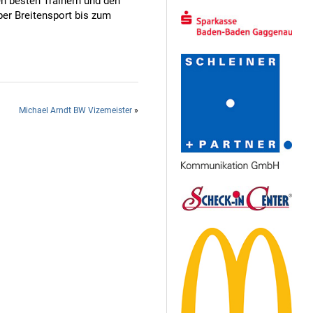
en besten Trainern und den
ber Breitensport bis zum
Michael Arndt BW Vizemeister
»