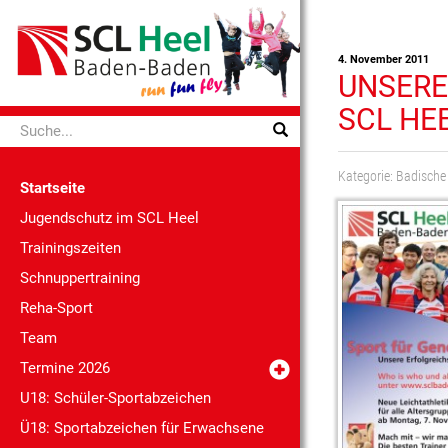
4. November 2011
UNSERE
SCL HE
Kategorie:
Badische
Startseite
Jugendschutz im SCL Heel
Trainingszeiten
Schnuppertraining
Reha-Sport
Team
Termine 2026
U18: Schüler-Sportabzeichen
Ü18: Sportabzeichen für Erwachsene