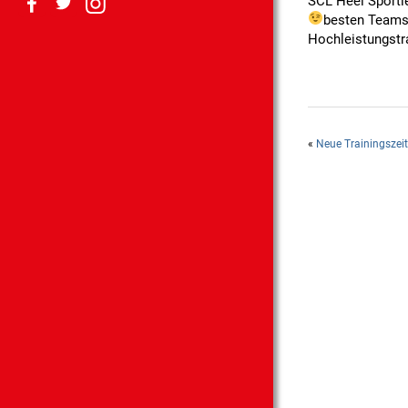
SCL Heel Sportle
besten Team
Hochleistungstr
«
Neue Trainingszei