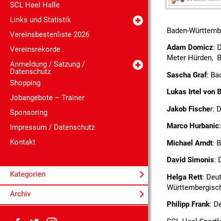
SCL Heel Halle
Links und Statistik
Baden-Württembe
Vereinsbestenliste 2026
Adam Domicz
: 
Vereinsrekorde
Meter Hürden, B
Anmeldung / Satzung /
Datenschutz
Sascha Graf
: Ba
Shopping
Lukas Irtel von 
Jobangebote – Trainer
Jakob Fische
r: 
Sponsoring
Marco Hurbanic
Impressum / Datenschutz
Kontakt
Michael Arndt
: 
David Simonis
:
Kategorien
Helga Rett
: Deu
Württembergisch
Archiv
Philipp Frank
: D