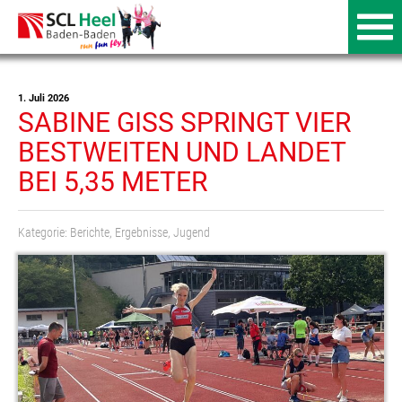
1. Juli 2026
SABINE GISS SPRINGT VIER
BESTWEITEN UND LANDET
BEI 5,35 METER
Kategorie:
Berichte
,
Ergebnisse
,
Jugend