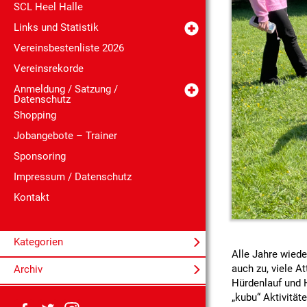
SCL Heel Halle
Links und Statistik
Vereinsbestenliste 2026
Vereinsrekorde
Anmeldung / Satzung /
Datenschutz
Shopping
Jobangebote – Trainer
Sponsoring
Impressum / Datenschutz
Kontakt
Kategorien
Alle Jahre wiede
auch zu, viele A
Archiv
Hürdenlauf und 
„kubu“ Aktivitäte