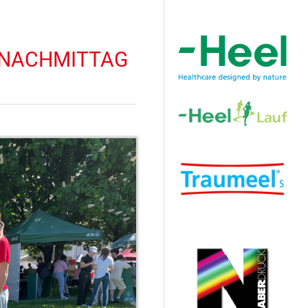
Hauptsponsor
RNACHMITTAG
N
Sponsoren