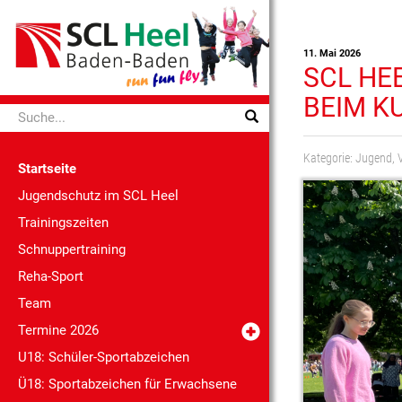
11. Mai 2026
SCL HE
BEIM K
Kategorie:
Jugend
,
Startseite
Jugendschutz im SCL Heel
Trainingszeiten
Schnuppertraining
Reha-Sport
Team
Termine 2026
U18: Schüler-Sportabzeichen
Ü18: Sportabzeichen für Erwachsene