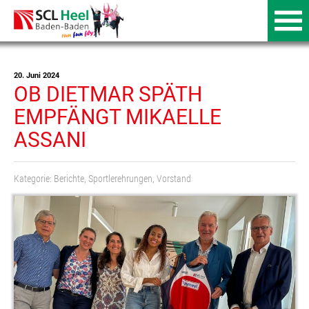
20. Juni 2024
OB DIETMAR SPÄTH
EMPFÄNGT MIKAELLE
ASSANI
Kategorie:
Berichte
,
Sportlerehrungen
,
Vorstand