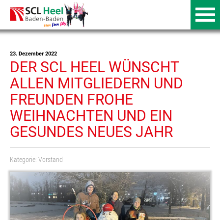
23. Dezember 2022
DER SCL HEEL WÜNSCHT
ALLEN MITGLIEDERN UND
FREUNDEN FROHE
WEIHNACHTEN UND EIN
GESUNDES NEUES JAHR
Kategorie:
Vorstand