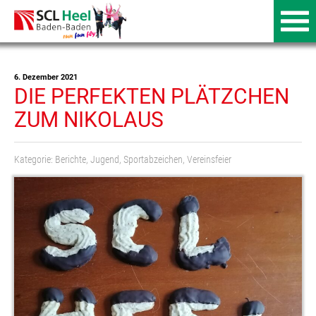
6. Dezember 2021
DIE PERFEKTEN PLÄTZCHEN
ZUM NIKOLAUS
Kategorie:
Berichte
,
Jugend
,
Sportabzeichen
,
Vereinsfeier