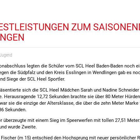
BESTLEISTUNGEN ZUM SAISONEN
INGEN
Jugend
nabschluss legten die Schüler vom SCL Heel Baden-Baden noch ei
egen die Südpfalz und den Kreis Esslingen in Wendlingen gab es noc
nd Siege der SCL Heel Sportler.
äsentierte sich die SCL Heel Mädchen Sarah und Nadine Schneider (
ge. Herausragende 12,72 Sekunden brachte sie über 80 Meter Hürden 
ar sie die einzige der Altersklasse, die über die zehn Meter Marke 
,36 Sekunden.
r überzeugte mit einem Sieg im Speerwerfen mit tollen 27,51 Meter:
 und wurde Zweite.
 Fischer (m 15) entschied den Hochsprung mit neuer persönlicher 