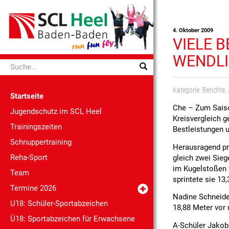
4. Oktober 2009
VIELE 
WENDL
Kategorie:
Berichte
,
Startseite
Che – Zum Saiso
Jugendschutz im SCL Heel
Kreisvergleich g
Trainingszeiten
Bestleistungen u
Schnuppertraining
Herausragend pr
Reha-Sport
gleich zwei Sie
im Kugelstoßen w
Team
sprintete sie 13
Termine 2026
Nadine Schneide
U18: Schüler-Sportabzeichen
18,88 Meter vor
Ü18: Sportabzeichen für Erwachsene
A-Schüler Jakob