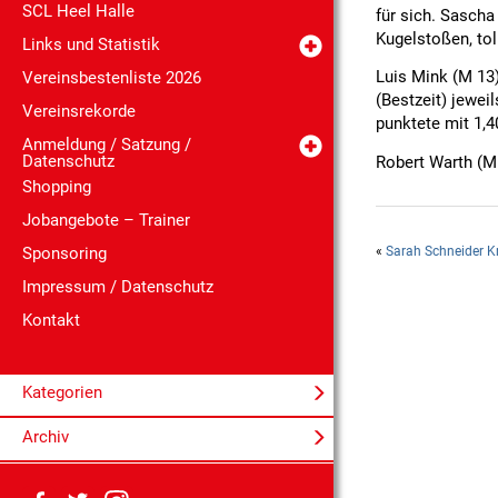
SCL Heel Halle
für sich. Sascha
Kugelstoßen, to
Links und Statistik
Luis Mink (M 13)
Vereinsbestenliste 2026
(Bestzeit) jewei
Vereinsrekorde
punktete mit 1,4
Anmeldung / Satzung /
Datenschutz
Robert Warth (M 
Shopping
Jobangebote – Trainer
«
Sarah Schneider K
Sponsoring
Impressum / Datenschutz
Kontakt
Kategorien
Archiv