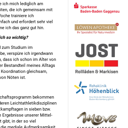
e ich mich lediglich am
iten, die ich gemeinsam mit
oche trainiere ich
nfach und erfordert sehr viel
me ich das ganz gut hin.
ch so wichtig?
nd zum Studium im
be, verspüre ich irgendwann
, dass ich schon im Alter von
er Bestandteil meines Alltags
 Koordination gleichsam,
von Nöten ist.
sterschaftsprogramm bekommen
deren Leichtathletikdisziplinen
tkampftagen in sieben bzw.
 Ergebnisse unserer Mittel-
ibt, in der so viel
se die mediale Aufmerksamkeit