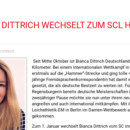
 DITTRICH WECHSELT ZUM SCL 
Vorstand
Seit Mitte Oktober ist Bianca Dittrich Deutschlan
Kilometer. Bei einem internationalen Wettkampf in
erstmals auf die „Hammer“-Strecke und ging tolle 
jährige Fremdsprachenkorrespondentin hat damit e
gesetzt, die als deutsche Bestzeit zu werten ist. Fü
Regensburgerin bereits deutsche Meisterschafte
zweijähriger Pause möchte sie nun unter ihrem neu
angreifen und auch international mitkämpfen. Mit ih
Leichathletik-EM in Berlin im Damen-Wettbewerb au
gekommen.
Zum 1. Januar wechselt Bianca Dittrich vom SC im