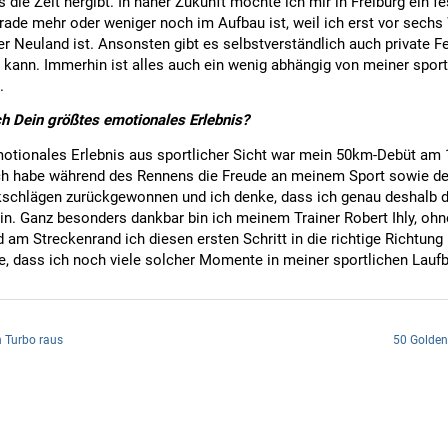
s die Zeit hergibt. In naher Zukunft möchte ich mir in Freiburg ein 
erade mehr oder weniger noch im Aufbau ist, weil ich erst vor sec
er Neuland ist. Ansonsten gibt es selbstverständlich auch private Fer
n kann. Immerhin ist alles auch ein wenig abhängig von meiner spor
.
ch Dein größtes emotionales Erlebnis?
otionales Erlebnis aus sportlicher Sicht war mein 50km-Debüt am 
ch habe während des Rennens die Freude an meinem Sport sowie de
kschlägen zurückgewonnen und ich denke, dass ich genau deshal
in. Ganz besonders dankbar bin ich meinem Trainer Robert Ihly, ohn
 am Streckenrand ich diesen ersten Schritt in die richtige Richtung n
e, dass ich noch viele solcher Momente in meiner sportlichen Laufb
n Turbo raus
50 Golden