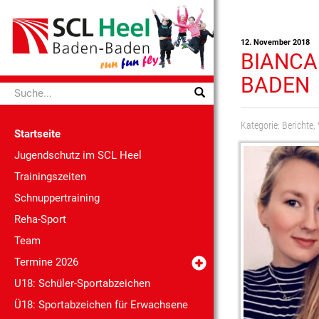
12. November 2018
BIANCA
BADEN
Kategorie:
Berichte
,
Startseite
Jugendschutz im SCL Heel
Trainingszeiten
Schnuppertraining
Reha-Sport
Team
Termine 2026
U18: Schüler-Sportabzeichen
Ü18: Sportabzeichen für Erwachsene