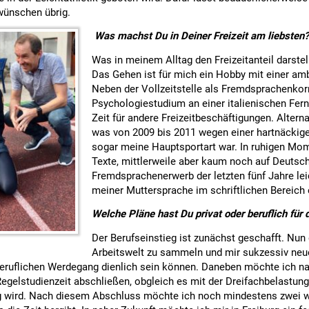
wünschen übrig.
Was machst Du in Deiner Freizeit am liebsten?
Was in meinem Alltag den Freizeitanteil darstell
Das Gehen ist für mich ein Hobby mit einer amb
Neben der Vollzeitstelle als Fremdsprachenko
Psychologiestudium an einer italienischen Fernu
Zeit für andere Freizeitbeschäftigungen. Alterna
was von 2009 bis 2011 wegen einer hartnäckig
sogar meine Hauptsportart war. In ruhigen Mom
Texte, mittlerweile aber kaum noch auf Deutsch
Fremdsprachenerwerb der letzten fünf Jahre lei
meiner Muttersprache im schriftlichen Bereich 
Welche Pläne hast Du privat oder beruflich für 
Der Berufseinstieg ist zunächst geschafft. Nun g
Arbeitswelt zu sammeln und mir sukzessiv neue
beruflichen Werdegang dienlich sein können. Daneben möchte ich n
egelstudienzeit abschließen, obgleich es mit der Dreifachbelastun
 wird. Nach diesem Abschluss möchte ich noch mindestens zwei 