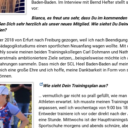
Baden-Baden. Im Interview mit Bernd Hefter stellt s
vor:
Bianca, es freut uns sehr, dass Du im kommenden 
en Dich sehr herzlich als unser neues Mitglied. Wie siehst Du Dein
en?
er 2018 von Erfurt nach Freiburg gezogen, weil ich nach Beendigun
dagogikstudiums einen sportlichen Neuanfang wagen wollte. Mit 
Ihly sowie meinen beiden Trainingskollegen Carl Dohmann und Nathan
erstmals ambitioniertere Ziele setzen,…
beispielsweise möchte ich a
fahrungen sammeln. Dass mich der SCL Heel Baden-Baden auf mei
mich eine große Ehre und ich hoffe, meine Dankbarkeit in Form von 
önnen.
Wie sieht Dein Trainingsplan aus?
… vermutlich gar nicht so prall gefüllt, wie ma
Athleten erwartet. Ich musste meinen Training
anpassen, weil ich wochentags von 9:00 bis 18:
Entweder trainiere ich vor oder direkt nach der 
eine Stunde. Mittwochs ist der Haupttrainingst
Sportschuhe morgens und abends schnüre, aber