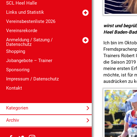
SCL Heel Halle
Links und Statistik
Vereinsbestenliste 2026
wirst und begrüß
Vereinsrekorde
Heel Baden-Bad
Anmeldung / Satzung /
Ich bin im Oktob
Datenschutz
Fremdsprachenpä
Shopping
Trainers Robert 
Jobangebote – Trainer
die Saison 2019 
meine ersten Er
Sponsoring
möchte, ist für 
Impressum / Datenschutz
ausdrücken zu k
Kontakt
Kategorien
Archiv