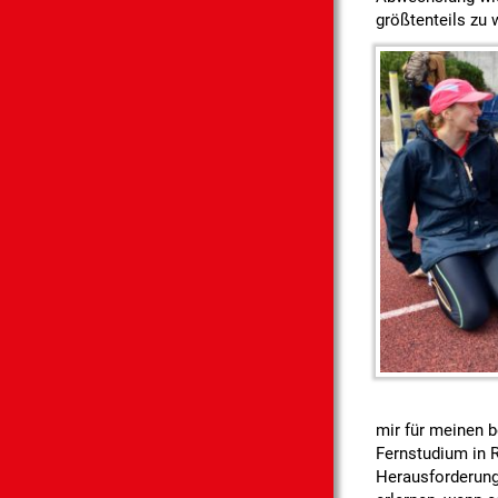
größtenteils zu 
mir für meinen 
Fernstudium in R
Herausforderung