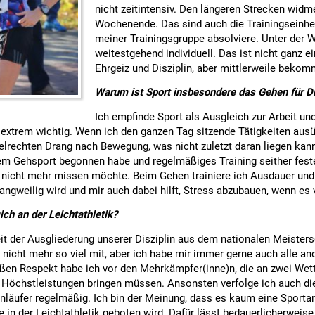
nicht zeitintensiv. Den längeren Strecken widm
Wochenende. Das sind auch die Trainingseinhe
meiner Trainingsgruppe absolviere. Unter der W
weitestgehend individuell. Das ist nicht ganz ei
Ehrgeiz und Disziplin, aber mittlerweile bekom
Warum ist Sport insbesondere das Gehen für Di
Ich empfinde Sport als Ausgleich zur Arbeit u
 extrem wichtig. Wenn ich den ganzen Tag sitzende Tätigkeiten ausü
lrechten Drang nach Bewegung, was nicht zuletzt daran liegen kann
dem Gehsport begonnen habe und regelmäßiges Training seither fest
ch nicht mehr missen möchte. Beim Gehen trainiere ich Ausdauer und
angweilig wird und mir auch dabei hilft, Stress abzubauen, wenn es 
ich an der Leichtathletik?
 Seit der Ausgliederung unserer Disziplin aus dem nationalen Mei
er nicht mehr so viel mit, aber ich habe mir immer gerne auch alle an
ßen Respekt habe ich vor den Mehrkämpfer(inne)n, die an zwei Wet
 Höchstleistungen bringen müssen. Ansonsten verfolge ich auch die
läufer regelmäßig. Ich bin der Meinung, dass es kaum eine Sportart g
 in der Leichtathletik geboten wird. Dafür lässt bedauerlicherwei