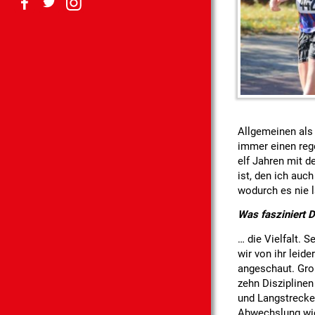
Allgemeinen als
immer einen rege
elf Jahren mit 
ist, den ich au
wodurch es nie l
Was fasziniert D
… die Vielfalt.
wir von ihr leid
angeschaut. Gro
zehn Disziplinen
und Langstrecken
Abwechslung wie