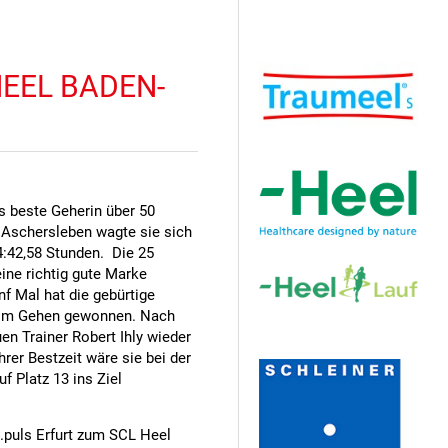
Hauptsponsor
HEEL BADEN-
ds beste Geherin über 50
 Aschersleben wagte sie sich
4:42,58 Stunden. Die 25
ine richtig gute Marke
nf Mal hat die gebürtige
n im Gehen gewonnen. Nach
en Trainer Robert Ihly wieder
Sponsoren
rer Bestzeit wäre sie bei der
f Platz 13 ins Ziel
.puls Erfurt zum SCL Heel