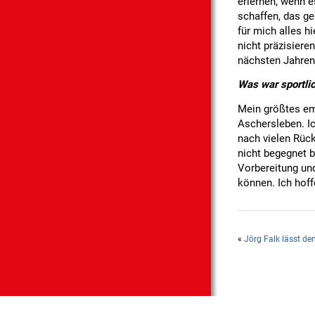
erlernen, wenn e
schaffen, das g
für mich alles hi
nicht präzisiere
nächsten Jahren
Was war sportli
Mein größtes em
Aschersleben. I
nach vielen Rüc
nicht begegnet b
Vorbereitung und
können. Ich hoff
«
Jörg Falk lässt de