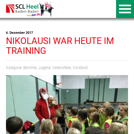
6. Dezember 2017
NIKOLAUSI WAR HEUTE IM
TRAINING
Kategorie:
Berichte
,
Jugend
,
Vereinsfeier
,
Vorstand