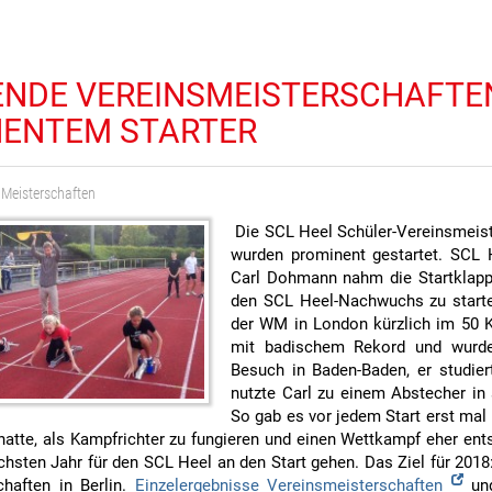
NDE VEREINSMEISTERSCHAFTE
ENTEM STARTER
 Meisterschaften
Die SCL Heel Schüler-Vereinsmeis
wurden prominent gestartet. SCL
Carl Dohmann nahm die Startklapp
den SCL Heel-Nachwuchs zu starte
der WM in London kürzlich im 50 K
mit badischem Rekord und wurde
Besuch in Baden-Baden, er studiert
nutzte Carl zu einem Abstecher in 
So gab es vor jedem Start erst mal k
 hatte, als Kampfrichter zu fungieren und einen Wettkampf eher en
hsten Jahr für den SCL Heel an den Start gehen. Das Ziel für 2018
haften in Berlin.
Einzelergebnisse Vereinsmeisterschaften
un