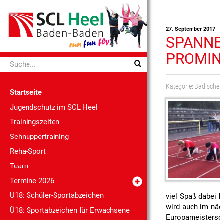
27. September 2017
SPANNE
PROMIN
Kategorie:
Badische
Startseite
Jugendschutz im SCL Heel
Trainingszeiten
Schnuppertraining
Reha-Sport
Team
Termine 2026
U18: Schüler-Sportabzeichen
viel Spaß dabei
wird auch im näc
Ü18: Sportabzeichen für Erwachsene
Europameistersc