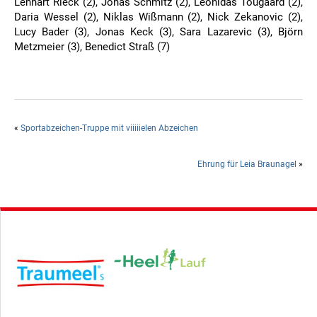
Lennart Rieck (2), Jonas Schmitz (2), Leonidas Tougaard (2),
Daria Wessel (2), Niklas Wißmann (2), Nick Zekanovic (2),
Lucy Bader (3), Jonas Keck (3), Sara Lazarevic (3), Björn
Metzmeier (3), Benedict Straß (7)
«
Sportabzeichen-Truppe mit viiiiielen Abzeichen
Ehrung für Leia Braunagel
»
Hauptsponsor