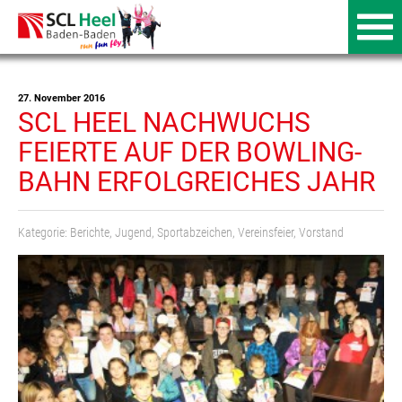
27. November 2016
SCL HEEL NACHWUCHS
FEIERTE AUF DER BOWLING-
BAHN ERFOLGREICHES JAHR
Kategorie:
Berichte
,
Jugend
,
Sportabzeichen
,
Vereinsfeier
,
Vorstand