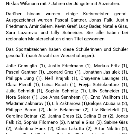
Niklas Wißmann mit 7 Jahren der Jüngste mit Abzeichen.
Darüber hinaus wurden einige Kreismeister geehrt.
Ausgezeichnet wurden Pascal Gantner, Jonas Falk, Justin
Friedmann, Amir Salem, Kevin Greif, Lucy Bader, Natalie Giss,
Sara Lazarevic und Lilly Schneider. Sie alle haben bei
regionalen Meisterschaften einen Titel gewonnen.
Das Sportabzeichen haben diese Schülerinnen und Schüler
geschafft (nach Anzahl der Wiederholungen):
Jolie Consiglio (1), Justin Friedmann (1), Markus Fritz (1),
Pascal Gantner (1), Leonard Graz (1), Jonathan Jasiulek (1),
Philippa Jung (1), Nell Krajnik (1), Chayenne Lauinger (1),
Clara Piendl (1), Luisa Rosch (1), Freyja Schickentanz (1),
Julia Schmidt (1), Sophia Schmitz (1), Lilly Schneider (1),
Nora Seider (1), Joe Anna Sennhenn (1), Enno Wallhorn (1),
Wladimir Zakharov (1), Lili Zakharova (1),Belqes Abubaira (2),
Philippe Baron (2), Julie Belahcene (2), Liv Bielefeldt (2),
Caroline Botnari (2), Janina Crass (2), Celina Eller (2), Jonas
Falk (2), Sophia Filomeno (2), Nathalie Giss (2), Sabine Giss
(2), Valentina Hank (2), Clara Lakotta (2), Artur Nikitin (2),